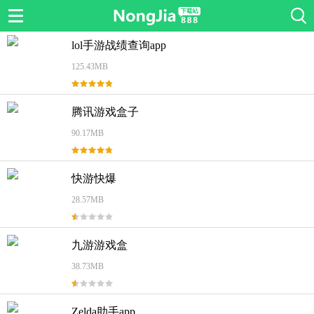
首页
>
掌上英雄联盟手游助手
lol手游战绩查询app
125.43MB
腾讯游戏盒子
90.17MB
快游快爆
28.57MB
九游游戏盒
38.73MB
Zelda助手app