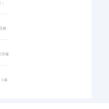
）。
主账
打开服
3.最