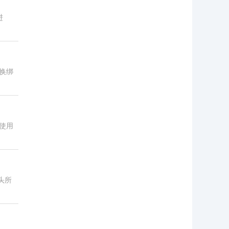
进
换绑
使用
头所