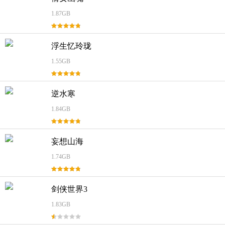
1.87GB
浮生忆玲珑
1.55GB
逆水寒
1.84GB
妄想山海
1.74GB
剑侠世界3
1.83GB